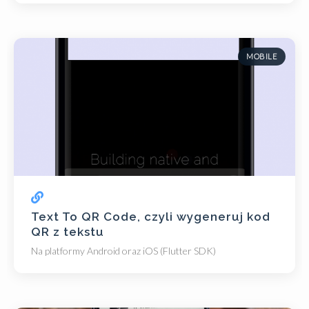
MOBILE
Text To QR Code, czyli wygeneruj kod
QR z tekstu
Na platformy Android oraz iOS (Flutter SDK)