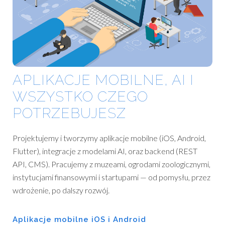
APLIKACJE MOBILNE, AI I
WSZYSTKO CZEGO
POTRZEBUJESZ
Projektujemy i tworzymy aplikacje mobilne (iOS, Android,
Flutter), integracje z modelami AI, oraz backend (REST
API, CMS). Pracujemy z muzeami, ogrodami zoologicznymi,
instytucjami finansowymi i startupami — od pomysłu, przez
wdrożenie, po dalszy rozwój.
Aplikacje mobilne iOS i Android