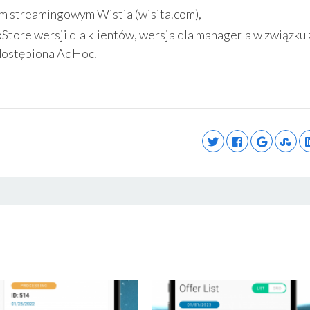
m streamingowym Wistia (wisita.com),
Store wersji dla klientów, wersja dla manager'a w związku 
dostępiona AdHoc.