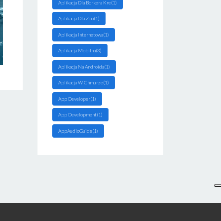
Aplikacja Dla Borkera Kre(1)
Aplikacja Dla Zoo(1)
Aplikacja Internetowa(1)
Aplikacja Mobilna(3)
Aplikacja Na Androida(1)
Aplikacja W Chmurze(1)
App Developer(1)
App Development(1)
AppAudioGuide(1)