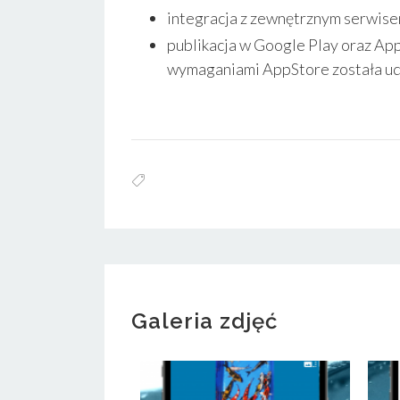
integracja z zewnętrznym serwise
publikacja w Google Play oraz App
wymaganiami AppStore została u
Galeria zdjęć