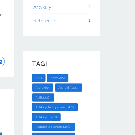
Artykuły
2
z
Referencje
1
TAGI
AI(1)
Android(5)
Android(6)
Android App(1)
Aplikacja(5)
Aplikacja Audioprzewodnik(2)
Aplikacja Crm(1)
Aplikacja Dla Borkera Kre(1)