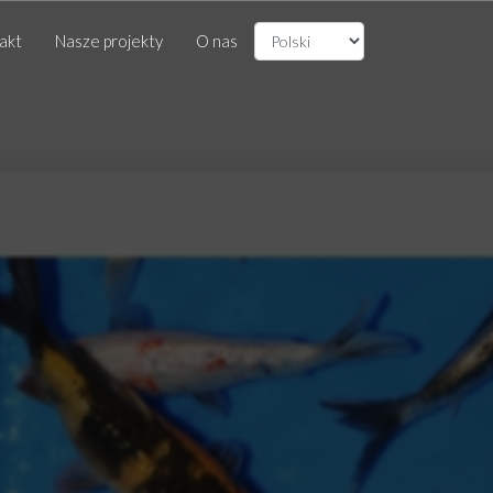
akt
Nasze projekty
O nas