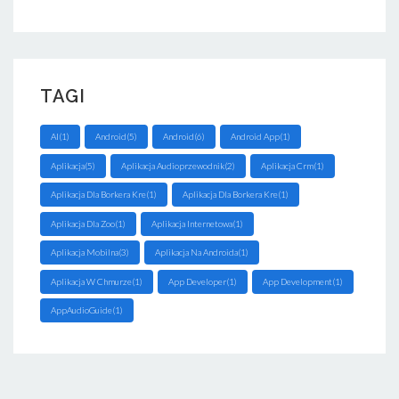
TAGI
AI(1)
Android(5)
Android(6)
Android App(1)
Aplikacja(5)
Aplikacja Audioprzewodnik(2)
Aplikacja Crm(1)
Aplikacja Dla Borkera Kre(1)
Aplikacja Dla Borkera Kre(1)
Aplikacja Dla Zoo(1)
Aplikacja Internetowa(1)
Aplikacja Mobilna(3)
Aplikacja Na Androida(1)
Aplikacja W Chmurze(1)
App Developer(1)
App Development(1)
AppAudioGuide(1)