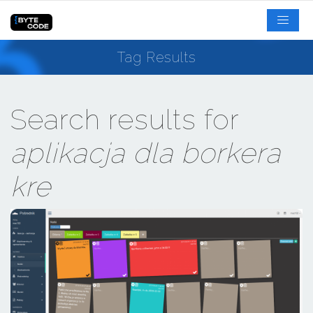
Tag Results
Search results for
aplikacja dla borkera
kre