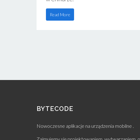
Read More
BYTECODE
Nowoczesne aplikacje na urządzenia mobilne .
Zajmujemy się projektowaniem, wytwarzaniem, o