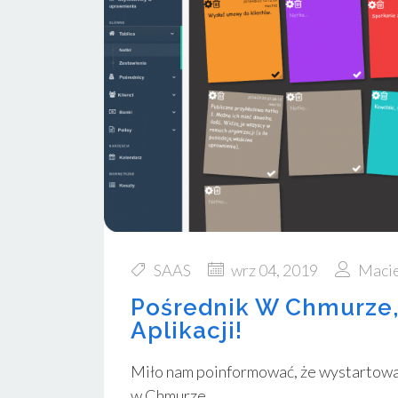
SAAS
wrz 04, 2019
Macie
Pośrednik W Chmurze, 
Aplikacji!
Miło nam poinformować, że wystartowal
w Chmurze.