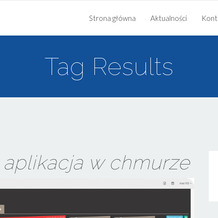
Strona główna
Aktualności
Kont
Tag Results
r
aplikacja w chmurze