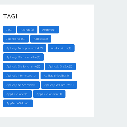
TAGI
AI(1)
Android(5)
Android(6)
Android App(1)
Aplikacja(5)
Aplikacja Audioprzewodnik(2)
Aplikacja Crm(1)
Aplikacja Dla Borkera Kre(1)
Aplikacja Dla Borkera Kre(1)
Aplikacja Dla Zoo(1)
Aplikacja Internetowa(1)
Aplikacja Mobilna(3)
Aplikacja Na Androida(1)
Aplikacja W Chmurze(1)
App Developer(1)
App Development(1)
AppAudioGuide(1)