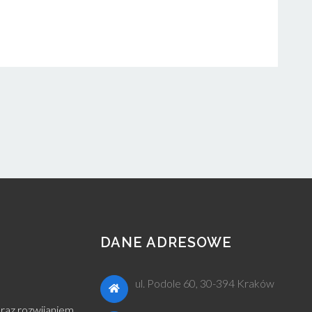
DANE ADRESOWE
ul. Podole 60, 30-394 Kraków
raz rozwijaniem